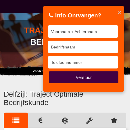
×
Info Ontvangen?
TRAJECT
OPTIMALE
BEDRIJFSKUNDE
Zonder de dalen geniet je niet van de pieken.
Verstuur
Delfzijl: Traject Optimale
Bedrijfskunde