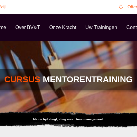
zijl
Offe
me
Over BV&T
Onze Kracht
Uw Trainingen
Cont
CURSUS
MENTORENTRAINING
Als de tijd vliegt, vlieg mee ~time management~