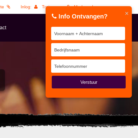
rte
Inlog:
Trainers
Medewerkers
×
Info Ontvangen?
act
Verstuur