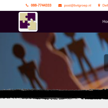
088-7744333
post@bvtgroep.nl
Delf
Ho