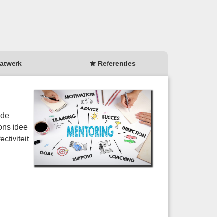
atwerk
Referenties
 de
ons idee
ctiviteit