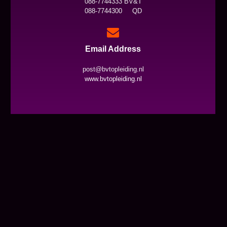
088-7744333 BV&T
088-7744300 QD
Email Address
post@bvtopleiding.nl
www.bvtopleiding.nl