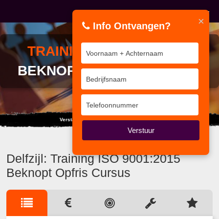
×
Info Ontvangen?
TRAINING
ISO 9001:2015
BEKNOPT OPFRIS CURSUS
Verstandige mensen spreken uit ervaring.
Verstuur
Delfzijl: Training ISO 9001:2015
Beknopt Opfris Cursus