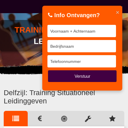
×
Info Ontvangen?
TRAINING
SITUATIONEEL
LEIDINGGEVEN
Ziet u het detail of het geheel?
Verstuur
Delfzijl: Training Situationeel
Leidinggeven