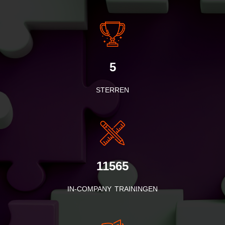
5
STERREN
11565
IN-COMPANY TRAININGEN