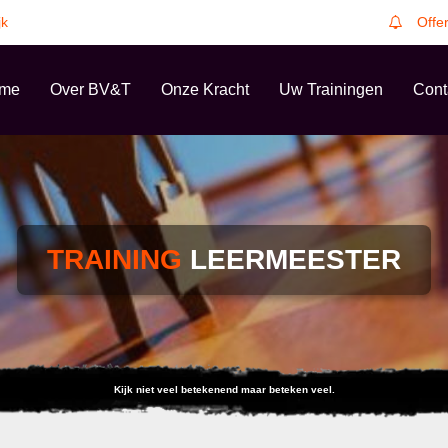
jk
Offe
me
Over BV&T
Onze Kracht
Uw Trainingen
Cont
TRAINING
LEERMEESTER
Kijk niet veel betekenend maar beteken veel.