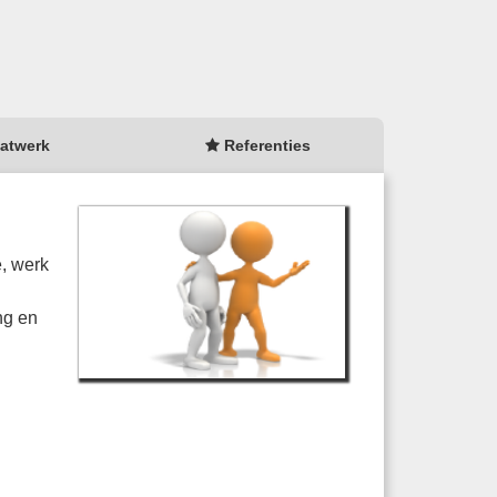
atwerk
Referenties
, werk
ng en