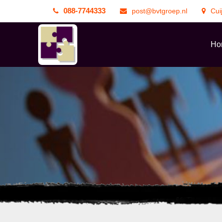
088-7744333
post@bvtgroep.nl
Cui
Ho