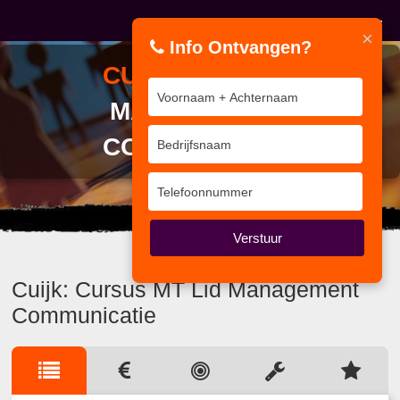
×
Info Ontvangen?
CURSUS
MT LID
MANAGEMENT
COMMUNICATIE
Processen zijn niet van papier.
Verstuur
Cuijk: Cursus MT Lid Management
Communicatie