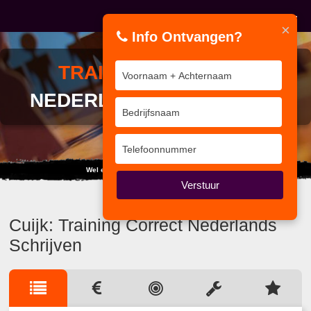
×
Info Ontvangen?
TRAINING
CORRECT
NEDERLANDS SCHRIJVEN
Wel eens gedacht aan: IKKE IKKE IKKE...
Verstuur
Cuijk: Training Correct Nederlands
Schrijven