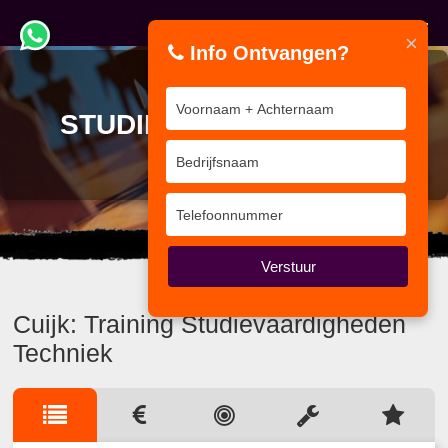
×
Info Ontvangen?
TRAINING
STUDIEVAARDIGHEDEN
TECHNIEK
BV&T traint voor Bedrijven
Verstuur
Cuijk: Training Studievaardigheden
Techniek