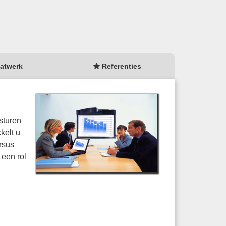
atwerk
Referenties
sturen
kelt u
rsus
 een rol