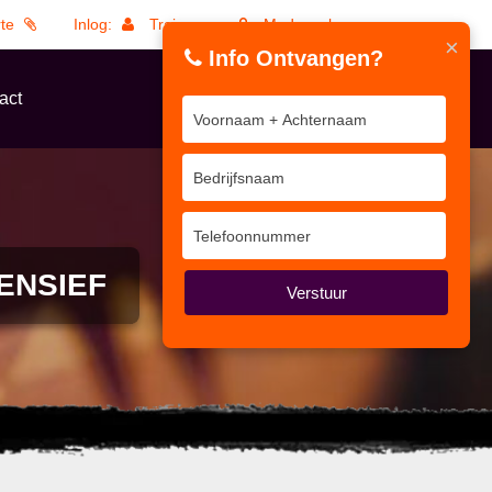
rte
Inlog:
Trainers
Medewerkers
×
Info Ontvangen?
act
ENSIEF
Verstuur