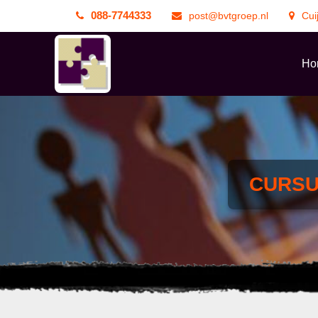
088-7744333
post@bvtgroep.nl
Cui
Ho
CURS