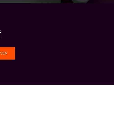
f
JVEN