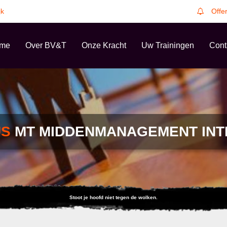
jk
Offe
me
Over BV&T
Onze Kracht
Uw Trainingen
Cont
US
MT MIDDENMANAGEMENT INT
Stoot je hoofd niet tegen de wolken.