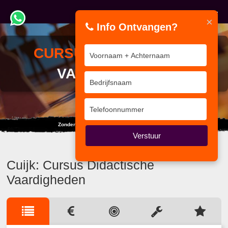
×
Info Ontvangen?
CURSUS
DIDACTISCHE
VAARDIGHEDEN
Zonder de dalen geniet je niet van de pieken.
Verstuur
Cuijk: Cursus Didactische
Vaardigheden