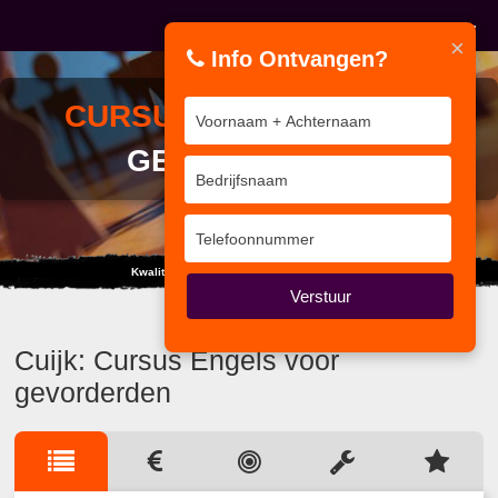
×
Info Ontvangen?
CURSUS
ENGELS VOOR
GEVORDERDEN
Kwaliteit van Interne Auditor tot Coördinator
Verstuur
Cuijk: Cursus Engels voor
gevorderden