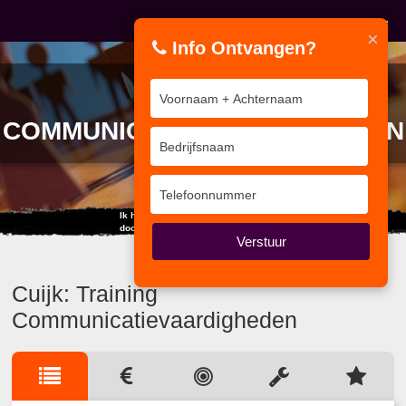
×
Info Ontvangen?
TRAINING
COMMUNICATIEVAARDIGHEDEN
Ik heb in mijn leven meer geleerd
door te luisteren dan door te spreken.
Verstuur
Cuijk: Training
Communicatievaardigheden