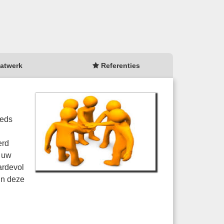
atwerk
Referenties
eeds
erd
u uw
ardevol
in deze