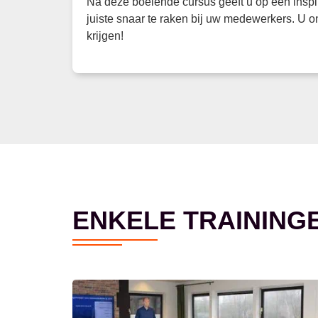
Na deze boeiende cursus geeft u op een inspi
juiste snaar te raken bij uw medewerkers. U 
krijgen!
ENKELE TRAINING