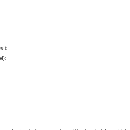
el);
l);