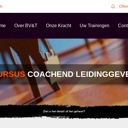
jk
Offe
me
Over BV&T
Onze Kracht
Uw Trainingen
Cont
URSUS
COACHEND LEIDINGGEV
Ziet u het detail of het geheel?