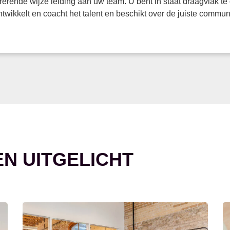
rerende wijze leiding aan uw team. U bent in staat draagvlak t
ontwikkelt en coacht het talent en beschikt over de juiste com
EN UITGELICHT