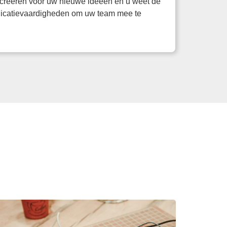
e creeren voor uw nieuwe ideeen en u weet de
municatievaardigheden om uw team mee te