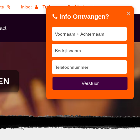
rte
Inlog:
Trainers
Medewerkers
×
Info Ontvangen?
act
EN
Verstuur