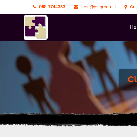
088-7744333
post@bvtgroep.nl
Cui
Ho
C