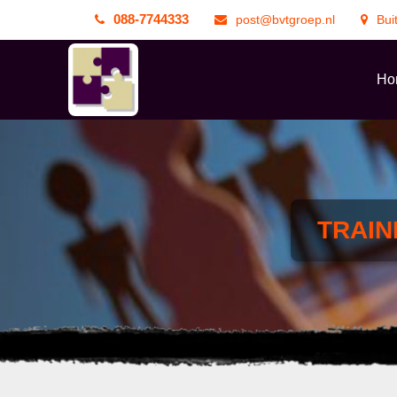
088-7744333
post@bvtgroep.nl
Bui
Ho
TRAIN