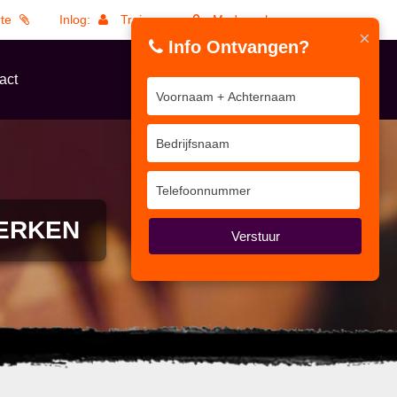
rte
Inlog:
Trainers
Medewerkers
×
Info Ontvangen?
act
ERKEN
Verstuur