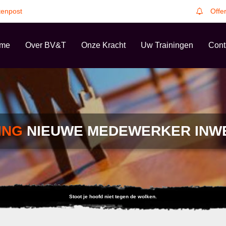
tenpost
Offe
me
Over BV&T
Onze Kracht
Uw Trainingen
Cont
ING
NIEUWE MEDEWERKER INW
Stoot je hoofd niet tegen de wolken.