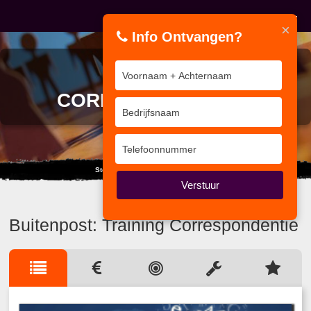
×
Info Ontvangen?
TRAINING
CORRESPONDENTIE
Stoot je hoofd niet tegen de wolken.
Verstuur
Buitenpost: Training Correspondentie