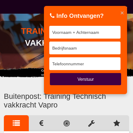
×
Info Ontvangen?
TRAINING
TECHNISCH
VAKKRACHT VAPRO
Creëer nu je eigen toekomst,
voordat een ander het voor je doet.
Verstuur
Buitenpost: Training Technisch
vakkracht Vapro