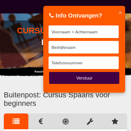
×
Info Ontvangen?
CURSUS
SPAANS VOOR
BEGINNERS
Kwaliteit van Interne Auditor tot Coördinator
Verstuur
Buitenpost: Cursus Spaans voor
beginners