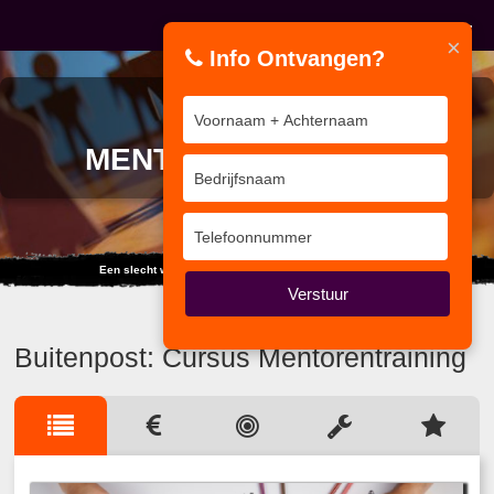
×
Info Ontvangen?
CURSUS
MENTORENTRAINING
Een slecht werkman geeft zijn gereedschap de schuld.
Verstuur
Buitenpost: Cursus Mentorentraining