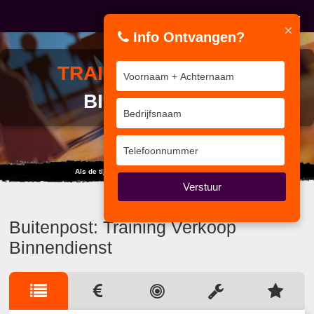
×
Info Ontvangen?
TRAINING
VERKOOP
BINNENDIENST
Als de tijd vliegt, vlieg mee ~time management~
Verstuur
Buitenpost: Training Verkoop
Binnendienst