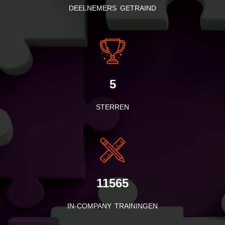
DEELNEMERS GETRAIND
5
STERREN
11565
IN-COMPANY TRAININGEN