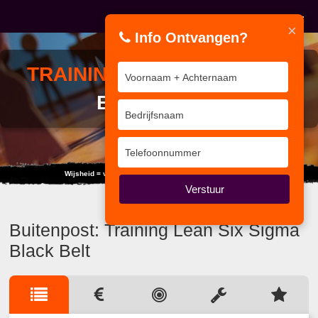
×
Info Ontvangen?
TRAINING
LEAN SIX SIGMA
BLACK BELT
Wijsheid = verschil kennen tussen wijsheid en kennis.
Verstuur
Buitenpost: Training Lean Six Sigma
Black Belt