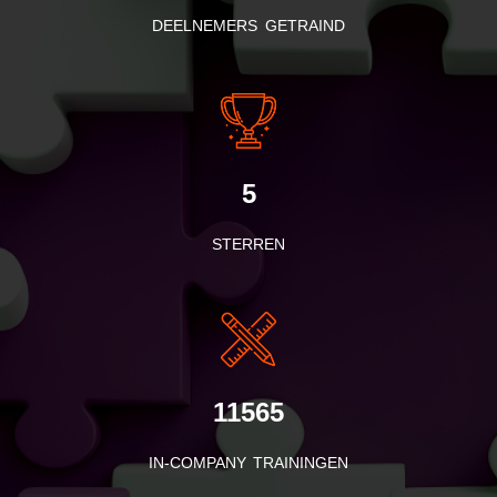
DEELNEMERS GETRAIND
5
STERREN
11565
IN-COMPANY TRAININGEN