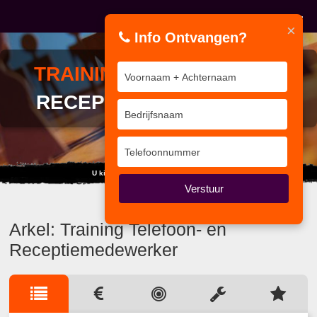
×
Info Ontvangen?
TRAINING
TELEFOON- EN
RECEPTIEMEDEWERKER
U kiest BVenT als u scherp wilt trainen
Verstuur
Arkel: Training Telefoon- en
Receptiemedewerker