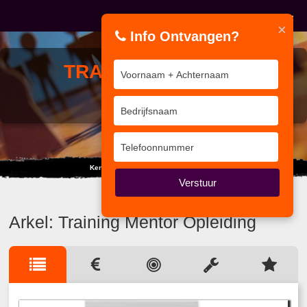
×
Info Ontvangen?
TRAINING
MENTOR
OPLEIDING
Kennis kun je niet eisen of afdwingen.
Verstuur
Arkel: Training Mentor Opleiding