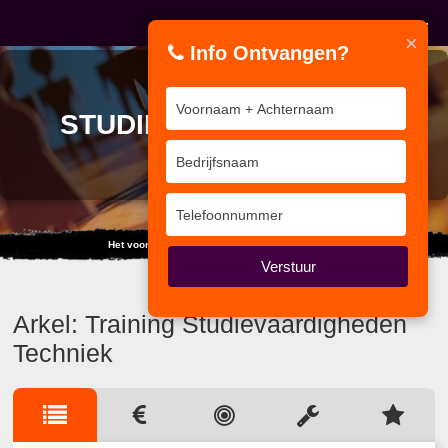
×
Info Ontvangen?
TRAINING
STUDIEVAARDIGHEDEN
TECHNIEK
Het voorbeeld is de grootste van alle theorieën.
Verstuur
Arkel: Training Studievaardigheden
Techniek