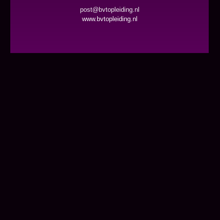
post@bvtopleiding.nl
www.bvtopleiding.nl