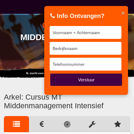
×
Info Ontvangen?
CURSUS
MT
MIDDENMANAGEMENT
INTENSIEF
Ik zocht een training... maar vond duizend internet sites.
Verstuur
Arkel: Cursus MT
Middenmanagement Intensief