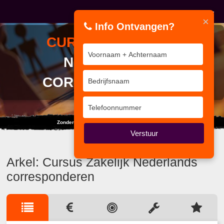
×
Info Ontvangen?
CURSUS
ZAKELIJK
NEDERLANDS
CORRESPONDEREN
Zonder de dalen geniet je niet van de pieken.
Verstuur
Arkel: Cursus Zakelijk Nederlands
corresponderen