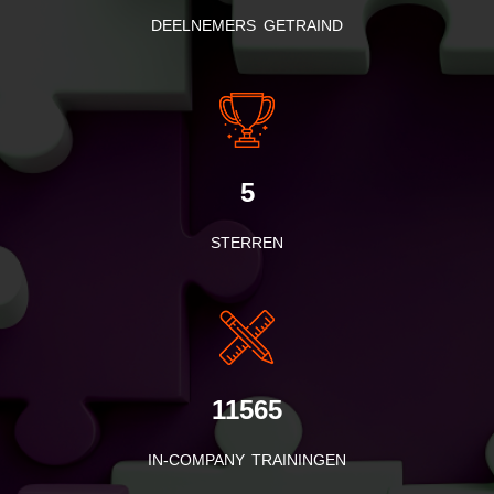
DEELNEMERS GETRAIND
5
STERREN
11565
IN-COMPANY TRAININGEN