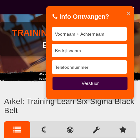
×
Info Ontvangen?
TRAINING
LEAN SIX SIGMA
BLACK BELT
Wie een fout begaat en deze niet herstelt,
begaat er nog een.
Verstuur
Arkel: Training Lean Six Sigma Black
Belt