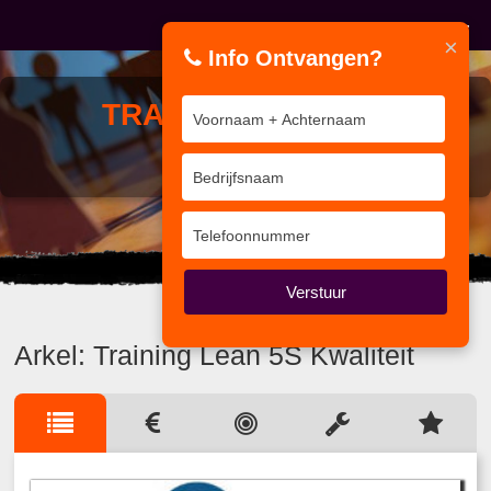
×
Info Ontvangen?
TRAINING
LEAN 5S
KWALITEIT
Processen zijn niet van papier.
Verstuur
Arkel: Training Lean 5S Kwaliteit